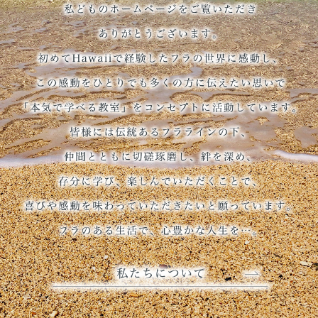
2025/09/27
9/27(土)韓国 アロハソウル2025にゲスト出演いたします
2025/07/26
新小岩エリア 小学生のフラダンス体験会を8月開催 葛飾区のフ
ラダンスサークル
2025/07/26
夏休み中の小学生向けにフラダンスの体験レッスンを受付中 東
京都中央区のフラダンス教室