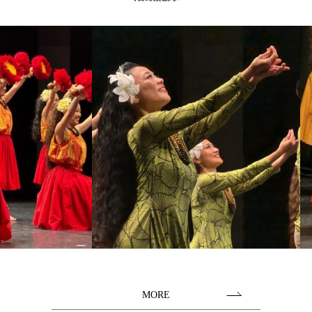
2025/05/15
6/6(金)ハワイアン&リゾートフェスティバル 京王百貨店新宿に
出演いたします
2025/04/21
5/6(火)東京夢の島マリーナ ハワイ&タヒチフェスティバルに出
演いたします
2025/03/25
4/13(日)湘南アロハパーティーに出演いたします
2024/10/01
10/20(SUN) 平塚でハワイアンライブやらせていただきます
MORE