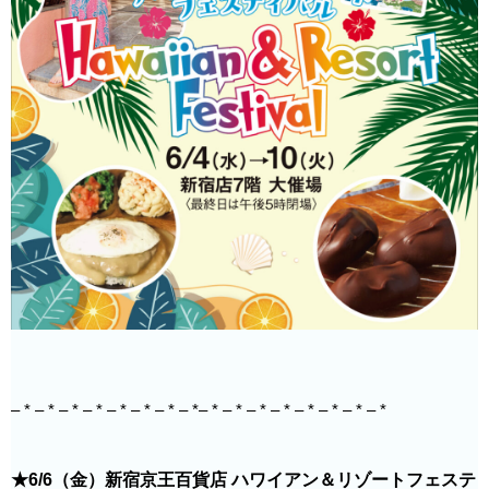
– * – * – * – * – * – * – * – *– * – * – * – * – * – * – * – *
★6/6（金）新宿京王百貨店 ハワイアン＆リゾートフェステ