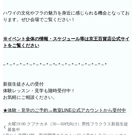
ハワイの文化やフラの魅力を身近に感じられる機会となってお
ります。ぜひ会場でご覧ください！
※イベント全体の情報・スケジュール等は京王百貨店公式サイ
トをご覧ください
– * – * – * – * – * – * – * – *– * – * – * – * – * – * – * – *
新規生徒さんの受付
体験レッスン・見学も随時受付中！
お気軽にご相談ください。
★体験・見学のご予約→教室LINE公式アカウントから受付中
火曜19:00 クプナカネ（50～60代向け）男性フラクラス新規生徒
募集中