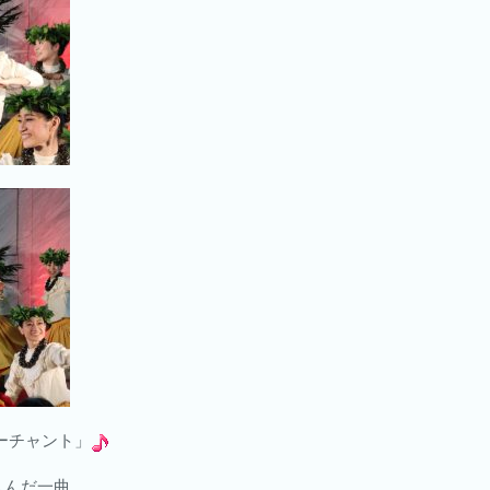
ーチャント」
！
しんだ一曲