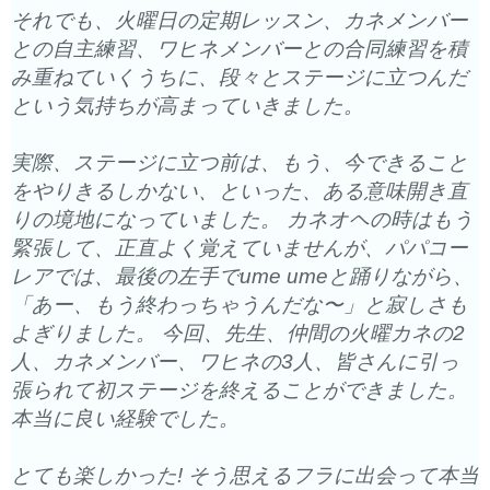
それでも、火曜日の定期レッスン、カネメンバー
との自主練習、
ワヒネメンバーとの合同練習を積
み重ねていくうちに、
段々とステージに立つんだ
という気持ちが高まっていきました。
実際、ステージに立つ前は、もう、
今できること
をやりきるしかない、といった、
ある意味開き直
りの境地になっていました。 カネオヘの時はもう
緊張して、正直よく覚えていませんが、
パパコー
レアでは、最後の左手でume umeと踊りながら、
「あー、もう終わっちゃうんだな〜」
と寂しさも
よぎりました。 今回、先生、仲間の火曜カネの2
人、カネメンバー、ワヒネの3人、
皆さんに引っ
張られて初ステージを終えることができました。
本当に良い経験でした。
とても楽しかった! そう思えるフラに出会って本当