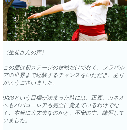
〈生徒さんの声〉
この度は初ステージの挑戦だけでなく、
フラパル
アの世界まで経験するチャンスをいただき、
あり
がとうございました。
9/28という目標が決まった時には、正直、
カネオ
ヘもパパコーレアも完全に覚えているわけでな
く、
本当に大丈夫なのかと、不安の中、練習して
いました。