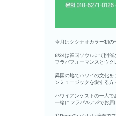
今月はククナオカラー初の
8/24は韓国ソウルにて開
フラパフォーマンスとウク
異国の地でハワイの文化を
ンミュージックを愛する方
ハワイアンゲストの一人である A
一緒に
フラパルア🎶
でお届け(
私Ponoのウクレレ演奏でフ