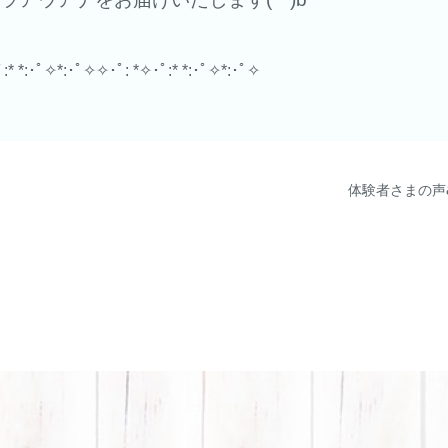
:* *:･ﾟ✧*:･ﾟ✧✧･ﾟ: *✧･ﾟ:* *:･ﾟ✧*:･ﾟ✧
体験者さまの声