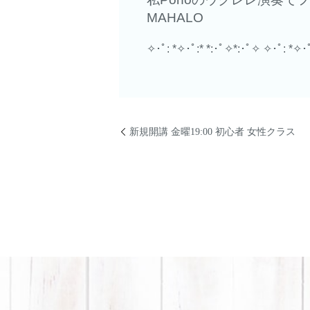
MAHALO
✧･ﾟ: *✧･ﾟ:* *:･ﾟ✧*:･ﾟ✧
✧･ﾟ: *✧･ﾟ
新規開講 金曜19:00 初心者 女性クラス