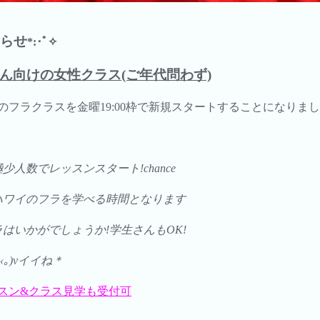
らせ
*:･ﾟ✧
者さん向けの女性クラス(ご年代問わず)
フラクラスを金曜19:00枠で新規スタートすることになりまし
人数でレッスンスタート!chance
ハワイのフラを学べる時間となります
はいかがでしょうか!学生さんもOK!
｡)vイイね＊
レッスン&クラス見学も受付可