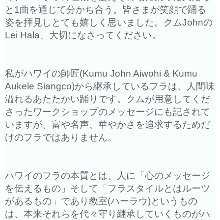
と1曲を通じて分かち
合う。皆さまが笑顔で踊る
姿を拝見しとても嬉しく思いました。クムJohnの
Lei Hala、大切になさってください。
私がハワイの師匠(Kumu John Aiwohi & Kumu
Aukele Siangco)から継承しているフラは、
人間味
溢れるあたたかい踊りです。
クムが用意してくだ
さったワークショップのメッセージにも記され
て
いますが、富や名声、
華やかさを追求するためだ
けのフラではありません。
ハワイのフラの本質とは、人に「心のメッセージ
を伝えるもの」
そして「フラスタイルとはルーツ
があるもの」であり教室(
ハーラウ)というもの
は、
本来それらを代々守り継承していくものがハ