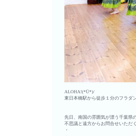
ALOHA!(*Ü*)/
東日本橋駅から徒歩１分のフラダン
先日、南国の雰囲気が漂う千葉県
不思議と遠方からお問合せいただ
・