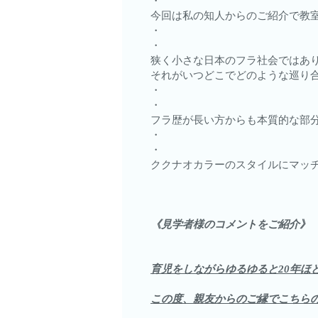
・
今回は私の知人からのご紹介で教
・
・
狭く小さな日本のフラ社会ではあ
それがいつどこでどのような巡り
・
・
フラ歴が長い方からも本質的な部
・
・
ククナオカラーのスタイルにマッチ
《見学者様のコメントをご紹介》
育児をしながらゆるゆると20年ほ
この度、親友からのご縁でこちらの