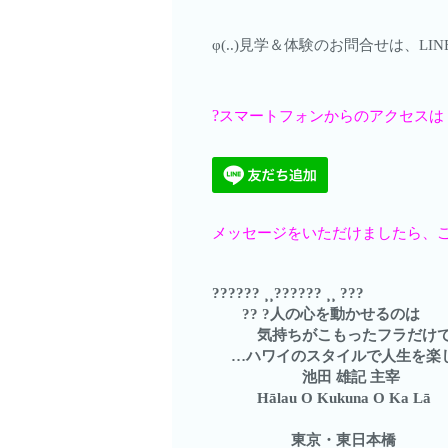
φ(..)見学＆体験のお問合せは、
?
スマートフォンからのアクセスは
メッセージをいただけましたら、ご案
?????? ⸒⸒?????? ⸒⸒ ???
?? ?人の心を動かせるのは
気持ちがこもったフラだけです
…ハワイのスタイルで人生を楽
池田 雄記 主宰
Hālau O Kukuna O Ka Lā
東京・東日本橋