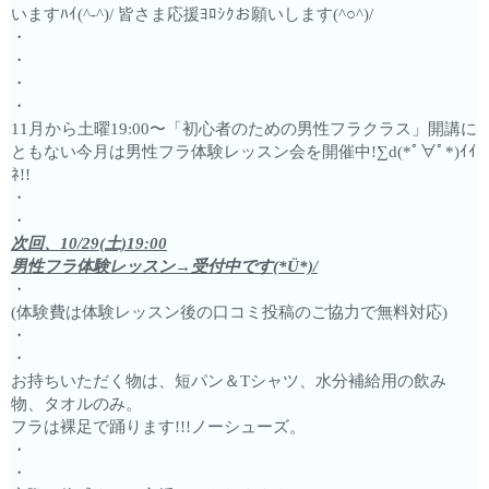
いますﾊｲ(^-^)/ 皆さま応援ﾖﾛｼｸお願いします(^○^)/
・
・
・
・
11月から土曜19:00〜「初心者のための男性フラクラス」開講に
ともない今月は男性フラ体験レッスン会を開催中!∑d(*ﾟ∀ﾟ*)ｲｲ
ﾈ!!‪
・
・
次回、10/29(土)19:00
男性フラ体験レッスン→受付中です(*Ü*)/
・
(体験費は体験レッスン後の口コミ投稿のご協力で無料対応)
・
・
お持ちいただく物は、短パン＆Tシャツ、水分補給用の飲み
物、タオルのみ。
フラは裸足で踊ります!!!ノーシューズ。
・
・