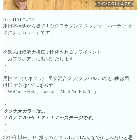
ALOHA!(*Ü*)/
東日本橋駅から徒歩１分のフラダンス スタジオ「ハーラウ オ
ククナオカラー」です。
今週末は横浜大桟橋で開催されるフライベント
「カフラホア」に出演いたします。
・
・
男性フラ(カネフラ)、男女混合フラ(フラパルア)など3曲お届
け!!! ☆ｳｷ(p･∀･｡q)ｳｷ☆
「Wai’anae Hula、LaeLae、Maui No E ka`Oi」
・
・
ククナオカラーは…
１０／２３(日) １７：１２〜ステージです。
・
・
2019年以来、3年振りのカフラホア!!!みんなで楽しみたいと思