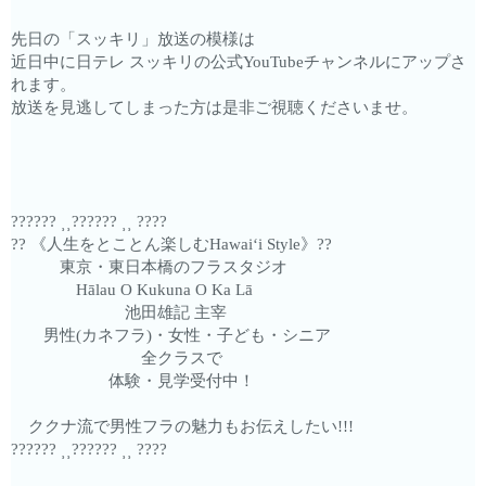
先日の「スッキリ」放送の模様は
近日中に日テレ スッキリの公式YouTubeチャンネルにアップさ
れます。
放送を見逃してしまった方は是非ご視聴くださいませ。
?????? ⸒⸒?????? ⸒⸒ ????
?? 《人生をとことん楽しむHawaiʻi Style》??
東京・東日本橋のフラスタジオ
Hālau O Kukuna O Ka Lā
池田雄記 主宰
男性(カネフラ)・女性・子ども・シニア
全クラスで
体験・見学受付中！
ククナ流で男性フラの魅力もお伝えしたい!!!
?????? ⸒⸒?????? ⸒⸒ ????