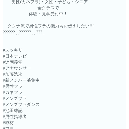
男性(カネフラ)・女性・子ども・シニア
全クラスで
体験・見学受付中！
ククナ流で男性フラの魅力もお伝えしたい!!!
?????? ⸒⸒?????? ⸒⸒ ??? ⸒
#スッキリ
#日本テレビ
#辻岡義堂
#アナウンサー
#加藤浩次
#新メンバー募集中
#男性フラ
#カネフラ
#メンズフラ
#メンズフラダンス
#池田雄記
#男性指導者
#取材
#フラ