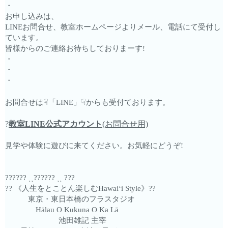
・
お申し込みは、
LINEお問合せ、教室ホームページよりメール、電話にて受付し
ています。
皆様からのご連絡お待ちしておりまーす!
・
・
・
☟
☟
お問合せは
「LINE」
からも受付ております。
?
教室LINE公式アカウント
(お問合せ用)
見学や体験に遊びに来てください。お気軽にどうぞ!
?????? ⸒⸒?????? ⸒⸒ ???
?? 《人生をとことん楽しむHawaiʻi Style》??
東京・東日本橋のフラスタジオ
Hālau O Kukuna O Ka Lā
池田雄記 主宰