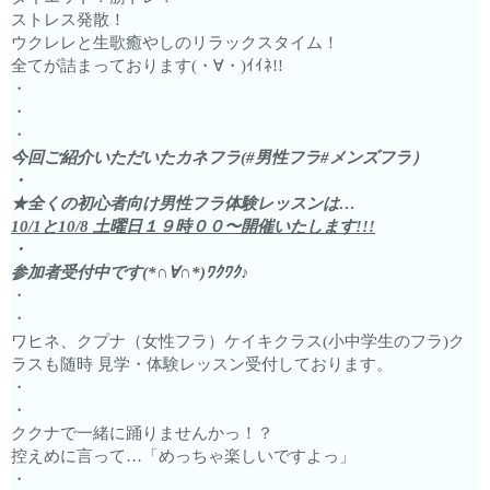
ストレス発散！
ウクレレと生歌癒やしのリラックスタイム！
全てが詰まっております(・∀・)ｲｲﾈ!!
・
・
・
今回ご紹介いただいたカネフラ(#男性フラ#メンズフラ）
・
★全くの初心者向け男性フラ体験レッスンは…
10/1と10/8 土曜日１９時００〜開催いたします!!!
・
参加者受付中です(*∩∀∩*)ﾜｸﾜｸ♪
・
・
ワヒネ、クプナ（女性フラ）ケイキクラス(小中学生のフラ)ク
ラスも随時 見学・体験レッスン受付しております。
・
・
ククナで一緒に踊りませんかっ！？
控えめに言って…「めっちゃ楽しいですよっ」
・