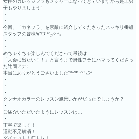
女性のカレッジフラもメジャーになってきていますから是非男
子もやりましょう!
・
・
今回、「カネフラ」を素敵に紹介してくださったスッキリ番組
スタッフの皆様٩(ˊᗜˋ*)و✧*｡
・
・
めちゃくちゃ楽しんでくださって最後は
「大会に出たい！！」と言うまで男性フラにハマってくださっ
た辻岡アナ!
本当にありがとうございましたᵀᴴᴬᴺᴷ ᵞᴼᵁ ◡̈*
・
・
・
ククナオカラーのレッスン風景いかがだったでしょうか？
・
ご紹介いただいたようにレッスンは…
・
丁寧で楽しく！
運動不足解消！
ダイエット！筋トレ！