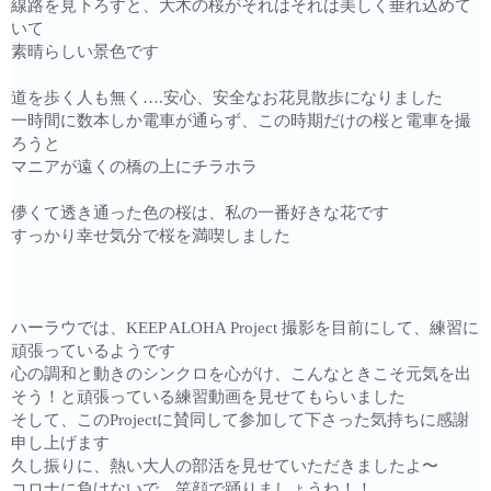
線路を見下ろすと、大木の桜がそれはそれは美しく垂れ込めて
いて
素晴らしい景色です
道を歩く人も無く….安心、安全なお花見散歩になりました
一時間に数本しか電車が通らず、この時期だけの桜と電車を撮
ろうと
マニアが遠くの橋の上にチラホラ
儚くて透き通った色の桜は、私の一番好きな花です
すっかり幸せ気分で桜を満喫しました
ハーラウでは、KEEP ALOHA Project 撮影を目前にして、練習に
頑張っているようです
心の調和と動きのシンクロを心がけ、こんなときこそ元気を出
そう！と頑張っている練習動画を見せてもらいました
そして、このProjectに賛同して参加して下さった気持ちに感謝
申し上げます
久し振りに、熱い大人の部活を見せていただきましたよ〜
コロナに負けないで、笑顔で踊りましょうね！！