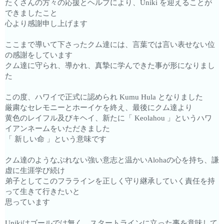
たくさんの方々の応援とヘルプにより、Uniki を迎えることが
できましたこと
心より感謝申し上げます
ここまで導いて下さったクム達には、言葉では言い表せない位
の感謝をしています
クム達に守られ、導かれ、真摯に学んできた事が形になりまし
た
この度、ハワイで正式に認められ Kumu Hula となりました
厳粛なセレモニーとホーイケを終え、最後にクム達より
黄色のレイフル及びキヘイ、新たに「 Keolahou 」というハワ
イアンネームをいただきました
「 新しい命 」という意味です
クム達のようなぶれない強い意志と温かいAlohaの心を持ち、謙
虚に生涯学び続け
弟子としてこのフララインを正しく守り継承していく責任を持
って生きて行きたいと
思っています
Unikiはゴールでは無く、スタートラインに立った事を意味して