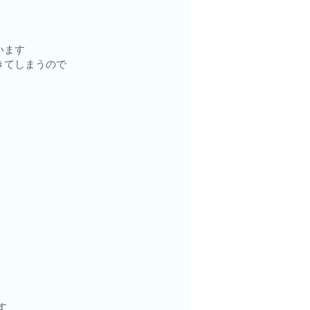
います
きてしまうので
す