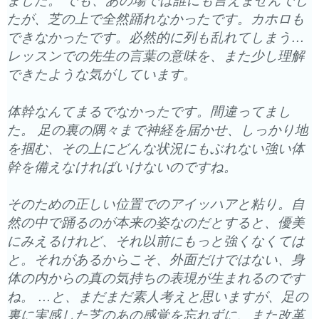
ました。 でも、あの場では誰にも言えませんでし
たが、芝の上で全然踊れなかったです。カホロも
できなかったです。
必然的に列も乱れてしまう…
レッスンでの先生の言葉の意味を、
また少し理解
できたような気がしています。
体幹なんてまるでなかったです。間違ってまし
た。 足の裏の隅々まで神経を届かせ、しっかり地
を掴む、
その上にどんな状況にもぶれない強い体
幹を備えなければいけない
のですね。
そのための正しい位置でのアイッハアと粘り。
自
然の中で踊るのが本来の姿なのだとすると、
優美
にみえるけれど、それ以前にもっと強くなくては
と。
それがあるからこそ、外面だけではない、
身
体の内からの真の気持ちの表現が生まれるのです
ね。 …と、まだまだ素人考えと思いますが、
足の
裏に実感した芝のあの感覚を忘れずに、また改革