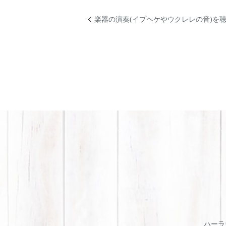
楽器の演奏(イプヘケやウクレレの音)を
ハーラウ