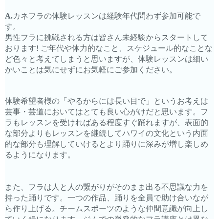
A.
カネフラの体験レッスンは経験年代問わず参加可能で
す。
男性フラに挑戦される方は皆さん未経験からスタートして
おります
! ご年代や体力的なこと、スケジュール的なことな
ど色々と考えてしまうと思いますが
、体験レッスンは細い
かいことは気にせずにお気軽にご参加ください。
体験希望者様の「やるからには長い目で」
というお考えは
芸事・芸道においてはとても良い心がけだと思います。フ
ラも
レッスンを受ければある程度すぐ踊れますが、
表面的
な部分よりもレッスンを継続してハワイの文化という内面
的な部分も理解してい
けるとより踊りに深みが増し楽しめ
るようになります。
また、フラは人と人の繋がりがそのまま出る不思議な力を
持った踊り
です。一つの作品、踊りを全員で助け合いなが
ら作り上げる。
チームスポーツのような仲間意識が向上し