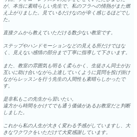
が、本当に素晴らしい先生で、私のフラへの情熱がまた燃
え上がりました。
見ているだけなのが辛く感じるほどでし
た。
直接クムから教えていただける数少ない教室です。
ステップやハンドモーションなどの見える所だけではな
く、見えない感情の部分まで丁寧に指導して下さいます。
また、教室の雰囲気も明るく柔らかく、生徒さん同士がお
互いに助け合いながら上達していくように質問を投げ掛け
ながらレッスンを行う先生の人間性も素晴らしかったで
す。
是非私もこの先生から習いたい。
遠方から時間をかけてでも通う価値があるお教室だと判断
しました。
これから私の人生が大きく変わる予感がしていますし、大
きなワクワクをいただけて大変感謝しています。