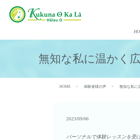
H
無知な私に温かく
HOME
体験者様の声
無知な私に
2023/09/06
パーソナルで体験レッスンを受