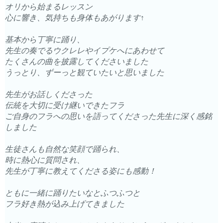
オリから始まるレッスン
心に響き、気持ちも身体もあがります↑
基本から丁寧に踊り、
先生の奏でるウクレレやイプケへにあわせて
たくさんの曲を披露してくださいました
うっとり、ずーっと観ていたいと思いました
先生がお話しくださった
伝統を大切に受け継いできたフラ
ご自身のフラへの思いを語ってくださった先生に深く感銘
しました
生徒さんも自然な笑顔で踊られ、
時に熱心に質問され、
先生が丁寧に教えてくださる姿にも感動！
ともに一緒に踊りたいなとふつふつと
フラ好き熱が込み上げてきました