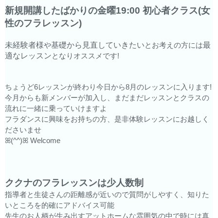
新規開講したばかりの金曜19:00 初心者クラス(女
性のフラレッスン)
未経験者様
や
基礎から見直していきたい
とお考えの方には
最
適なレッスン
となりオススメです!
ちょうど6レッスンが終わり今日から8月のレッスンに入ります!
今月からも新メンバーが加入し、まだまだレッスンとクラスの
流れに一緒に乗っていけますよ
フラダンスに興味をお持ちの方、是非体験レッスンにお越しく
ださいませ
ꕤ(^^)ꕤ Welcome
ククナのフラレッスンは少人数制
指導者と生徒さんの距離感が近いので質問がしやすく、知りた
いところを的確にアドバイス可能
先生のお人柄が生み出すアットホームな雰囲気の中で時には真