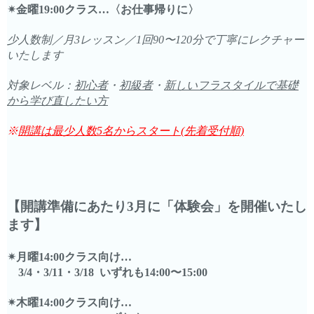
✴︎金曜19:00クラス…〈お仕事帰りに〉
少人数制／月3レッスン／1回90〜120分で丁寧にレクチャー
いたします
対象レベル：
初心者
・
初級者
・
新しいフラスタイルで基礎
から学び直したい方
※
開講は最少人数5名からスタート(先着受付順)
【開講準備にあたり3月に「体験会」を開催いたし
ます】
✴︎月曜14:00クラス向け…
3/4・3/11・3/18 いずれも14:00〜15:00
✴︎木曜14:00クラス向け…