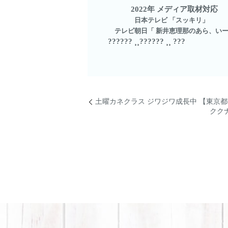
2022年 メディア取材対応
日本テレビ 「スッキリ」
テレビ朝日「 新井恵理那のあら、い
?????? ⸒⸒?????? ⸒⸒ ???
土曜カネクラス ジワジワ成長中 【東京
クク