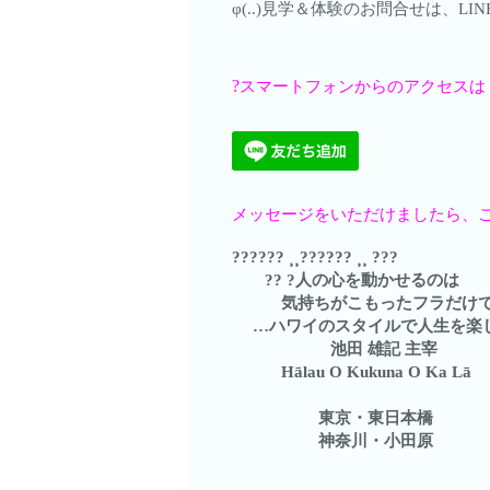
φ(..)見学＆体験のお問合せは、
?
スマートフォンからのアクセスは
メッセージをいただけましたら、ご案
?????? ⸒⸒?????? ⸒⸒ ???
?? ?人の心を動かせるのは
気持ちがこもったフラだけです
…ハワイのスタイルで人生を楽
池田 雄記 主宰
Hālau O Kukuna O Ka Lā
東京・東日本橋
神奈川・小田原