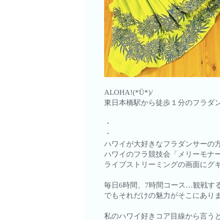
ALOHA!(*Ü*)/
東日本橋駅から徒歩１分のフラダン
・
・
ハワイが大好きなフラダンサーの方
ハワイのフラ競技会「メリーモナ
ライブストリーミングの画面にグギ
毎日6時間、7時間コース…観戦す
でもそれだけの魅力がそこにあり
私のハワイ好きコア目線から言う