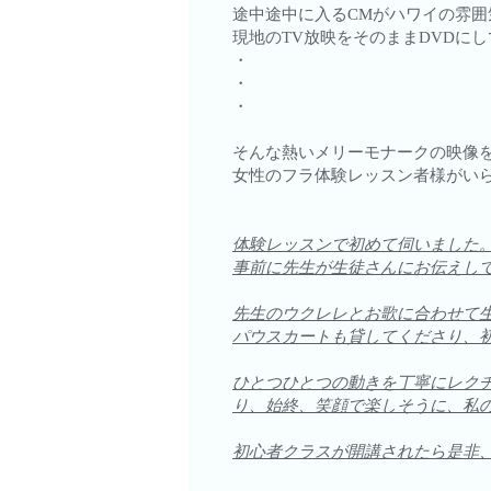
途中途中に入るCMがハワイの雰囲
現地のTV放映をそのままDVDに
・
・
・
そんな熱いメリーモナークの映像
女性のフラ体験レッスン者様がい
体験レッスンで初めて伺いました
事前に先生が生徒さんにお伝えし
先生のウクレレとお歌に合わせて
パウスカートも貸してくださり、
ひとつひとつの動きを丁寧にレク
り、始終、笑顔で楽しそうに、私
初心者クラスが開講されたら是非