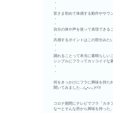
・
・
皆さま初めて体感する動作やサウンドに
・
・
自分の体や声を使って表現できること
・
共感するポイントはこの部分みた
・
・
踊れることって本当に素晴らしい
シンプルにフラってカッコイイな
・
・
何をきっかけにフラに興味を持た
聞いてみました…(⁎•ᴗ‹｡)ｲｲﾈ
コロナ期間にテレビでフラ「カネ
な〜とそんな所から興味を持った