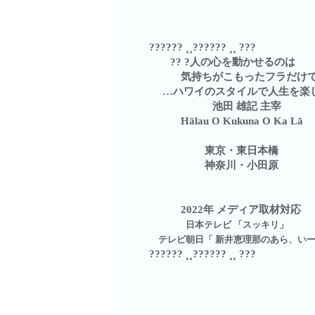
?????? ⸒⸒?????? ⸒⸒ ???
?? ?人の心を動かせるのは
気持ちがこもったフラだけです
…ハワイのスタイルで人生を楽
池田 雄記 主宰
Hālau O Kukuna O Ka Lā
東京・東日本橋
神奈川・小田原
2022年 メディア取材対応
日本テレビ 「スッキリ」
テレビ朝日「 新井恵理那のあら、い
?????? ⸒⸒?????? ⸒⸒ ???