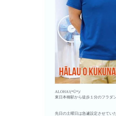
ALOHA!(*Ü*)/
東日本橋駅から徒歩１分のフラダン
先日の土曜日は急遽設定させていた