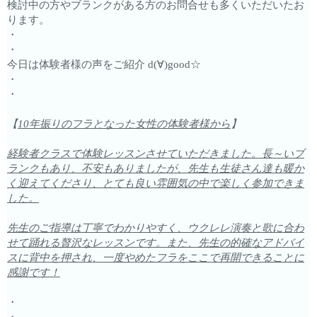
検討中の方やブランクがある方のお問合せも多くいただいたお
ります。
・
・
今日は体験者様の声をご紹介 d(∀)good☆
・
・
【
10年振りのフラとなった女性の体験者様から
】
経験者クラスで体験レッスンさせていただきました。長～いブ
ランクもあり、不安もありましたが、先生も生徒さん達も暖か
く迎えてくださり、とても良い雰囲気の中で楽しく参加できま
した。
先生のご指導は丁寧でわかりやすく、ウクレレ演奏と歌に合わ
せて踊れる贅沢なレッスンです。また、先生の的確なアドバイ
スに背中を押され、一度やめたフラをここで再開できることに
感謝です！
・