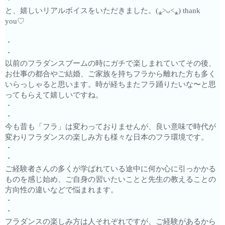
・
と、嬉しいリアルボイスをいただきました。(⁎˃ᴗ˂⁎) thank
you♡
・
・
以前のフラダンスブームの時にガチで楽しまれていてその後、
お仕事の都合やご結婚、ご家族を持ちフラから離れた方も多く
いらっしゃると思います。時が経ちまたフラ踊りたいな〜と思
ってもらえて嬉しいですね。
・
・
今も昔も「フラ」は変わっておりませんが、良い意味で時代が
変わりフラダンスの楽しみ方も様々な日本のフラ環境です。
・
・
ご経験者さんの多くが学ばれている途中に何か心に引っかかる
ものを感じ始め、ご自身の習いたいことと先生の教えることの
方向性の違いなどで悩まれます。
・
・
フラダンスの楽しみ方は人それぞれですが、ご経験があるから