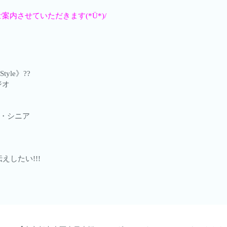
内させていただきます(*Ü*)/
tyle》??
ジオ
・シニア
したい!!!