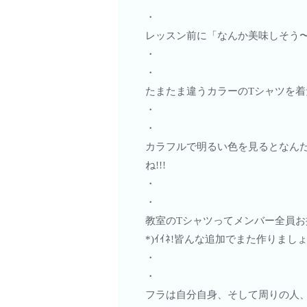
・
レッスン前に「なんか美味しそう〜っ
・
・
たまたま違うカラーのTシャツを着
・
・
カラフルで明るい色を見るとなんだか
ね!!!
・
・
教室のTシャツってメンバー全員お
*)ｲｲﾈ!皆んな追加でまた作りま
・
・
フラは自分自身、そして周りの人、