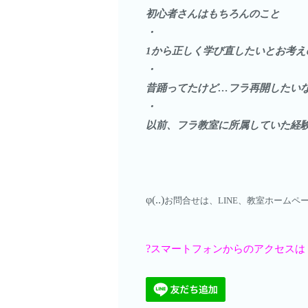
初心者さんはもちろんのこと
・
1から正しく学び直したいとお考え
・
昔踊ってたけど…フラ再開したい
・
以前、フラ教室に所属していた経
φ(..)
お問合せは、LINE、教室ホーム
?
スマートフォンからのアクセスは「