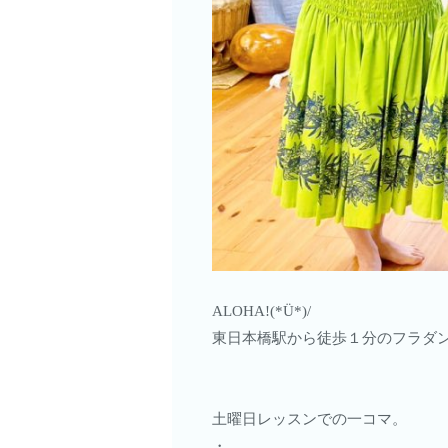
ALOHA!(*Ü*)/
東日本橋駅から徒歩１分のフラダン
土曜日レッスンでの一コマ。
・