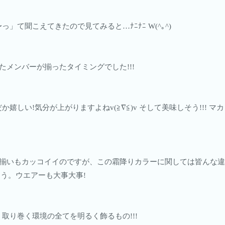
」て聞こえてきたので見てみると…ﾅﾆﾅﾆ W(^｡^)
たメンバーが揃ったタイミングでした!!!
嬉しい!気分が上がりますよねv(≧∇≦)v そして美味しそう!!! 
揃いもカッコイイのですが、この霜降りカラーに関しては皆んな違う
しょう。ウエアーも大事大事!
取り巻く環境の全てを明るく飾るもの!!!