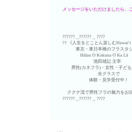
メッセージをいただけましたら、ご案
?????? ⸒⸒?????? ⸒⸒ ????
?? 《人生をとことん楽しむHawaiʻi S
東京・東日本橋のフラスタ
Hālau O Kukuna O Ka Lā
池田雄記 主宰
男性(カネフラ)・女性・子ども
全クラスで
体験・見学受付中！
ククナ流で男性フラの魅力をお伝え
?????? ⸒⸒?????? ⸒⸒ ????