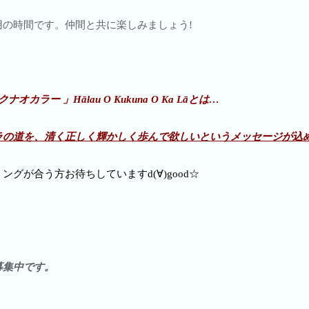
の時間です。仲間と共に楽しみましょう!
ラー 」Hālau O Kukuna O K
a
Lāとは…
ラの道を、清く正しく輝かしく歩んで欲しいというメッセージが込
グが合う方お待ちしていますd(∀)good☆
募集中です。