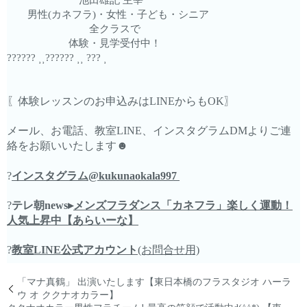
男性(カネフラ)・女性・子ども・シニア
全クラスで
体験・見学受付中！
?????? ⸒⸒?????? ⸒⸒ ??? ⸒
〖体験レッスンのお申込みはLINEからもOK〗
メール、お電話、教室LINE、インスタグラムDMよりご連
絡をお願いいたします☻︎
?
インスタグラム@kukunaokala997
?
テレ朝news▸
メンズフラダンス「カネフラ」楽しく運動！
人気上昇中【あらいーな】
?
教室LINE公式アカウント
(お問合せ用)
「マナ真鶴」 出演いたします【東日本橋のフラスタジオ ハーラ
ウ オ ククナオカラー】