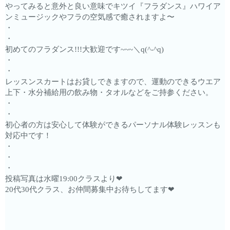
やってみると意外と良い意味でキツイ『フラダンス』ハワイア
ンミュージックやフラの空気感で癒されますよ〜
・
・
初めてのフラダンス!!!大歓迎です~~~＼q(^-^q)
・
・
レッスンスカートはお貸しできますので、運動のできるウエア
上下・水分補給用の飲み物・タオルなどをご持参ください。
・
・
初心者の方は安心して体験ができるパーソナル体験レッスンも
対応中です！
・
・
・
投稿写真は水曜19:00クラスより❤︎
20代30代クラス、お仲間募集中お待ちしてます❤︎