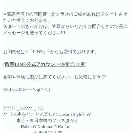
➟開講準備中の時間帯・新クラスはご縁があればスタートさせ
たいと考えております。
スタートのきっかけは、皆様からいただくお問合せなので是非
メッセージを送ってください!!!
☟
☟
お問合せは
「LINE」
からも受付ております。
?
教室LINE公式アカウント
(お問合せ用)
見学や体験に遊びに来てください。お気軽にどうぞ!
WELCOME~~~＼q(^-^q)
?????? ⸒⸒?????? ⸒⸒ ???
?? 《人生をとことん楽しむHawaiʻi Style》??
東京・東日本橋のフラスタジオ
Hālau O Kukuna O Ka Lā
池田雄記 主宰