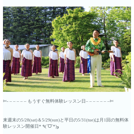
✄- – – – – – もうすぐ無料体験レッスン日– – – – – – –✄
来週末の5/28(sat)＆5/29(sun)と平日の5/31(tue)は月1回の無料体
験レッスン開催日* ٩(ˊᗜˋ*)و