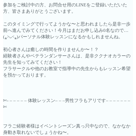
参加をご検討中の方、お問合せ用のLINEをご登録いただいた
方、皆さまありがとうございます。
このタイミングで行ってようかな〜と思われましたら是非一歩
前へ進んでみてください！今月はまだお申し込み0名なので…
(⁎˃ᴗ˂⁎)パーソナル体験レッスンになるかもしれませんね。
初心者さんは癒しの時間を作りませんか〜！？
経験者さんやベテランダンサーさんは、是非ククナオカラーの
先生を知ってみてください！
フラサークルや他のお教室で指導中の先生からもレッスン希望
を預かっております。
✄- – – – – – 体験レッスン– – –男性フラもアリです– – – – – – –
✄
フラご経験者様はイベントシーズン真っ只中なので、なかなか
身動き取れないでしょうかね〜。