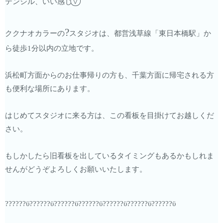
⍢⃝
テンシル、いい感じ
?
ククナオカラーの
スタジオは、都営浅草線「東日本橋駅」か
ら徒歩1分以内の立地です。
浜松町方面からのお仕事帰りの方も、千葉方面に帰宅される方
も便利な場所にあります。
はじめてスタジオに来る方は、この看板を目掛けてお越しくだ
さい。
もしかしたら旧看板を出しているタイミングもあるかもしれま
せんがどうぞよろしくお願いいたします。
??????
ϋ
??????
ϋ
??????
ϋ
??????
ϋ
??????
ϋ
??????
ϋ
??????
ϋ