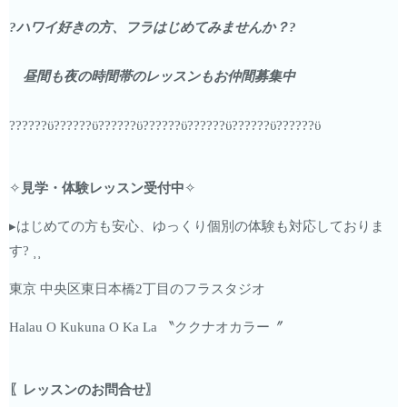
?
ハワイ好きの方、フラはじめてみませんか？?
昼間も夜の時間帯のレッスンもお仲間募集中
??????ϋ??????ϋ??????ϋ??????ϋ??????ϋ??????ϋ??????ϋ
✧
見学・体験レッスン受付中
✧
▸
はじめての方も安心、ゆっくり個別の体験も対応しておりま
す?
⸒⸒
東京
中央区東日本橋2丁目のフラスタジオ
Halau O Kukuna O Ka La
〝ククナオカラー
〞
〖レッスンのお問合せ〗